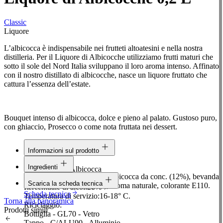
Classic
Liquore
L’albicocca è indispensabile nei frutteti altoatesini e nella nostra
distilleria. Per il Liquore di Albicocche utilizziamo frutti maturi che
sotto il sole del Nord Italia sviluppano il loro aroma intenso. Affinato
con il nostro distillato di albicocche, nasce un liquore fruttato che
cattura l’essenza dell’estate.
Bouquet intenso di albicocca, dolce e pieno al palato. Gustoso puro,
con ghiaccio, Prosecco o come nota fruttata nei dessert.
Informazioni sul prodotto
Linea:
Classic
Ingredienti
Materia prima:
Albicocca
Alcool, zucchero, succo di albicocca da conc. (12%), bevanda
Contenuto:
0,2 L
Scarica la scheda tecnica
spiritosa di albicocca (5%), aroma naturale, colorante E110.
Percentuale di alcol:
28%
Scheda tecnica
Temperatura di servizio:
16-18° C.
Torna alla panoramica
Riciclaggio:
Prodotti simili
Bottiglia - GL70 - Vetro
Tappo - C/ALU90 - Alluminio