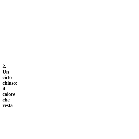
2.
Un
ciclo
chiuso:
il
calore
che
resta