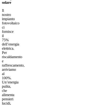
solare
Il
nostro
impianto
fotovoltaico
ci
fornisce
il
75%
dell’energia
elettrica.
Per
riscaldamento
e
raffrescamento,
arriviamo
al
100%.
Un’energia
pulita,
che
alimenta
pensieri
lucidi,