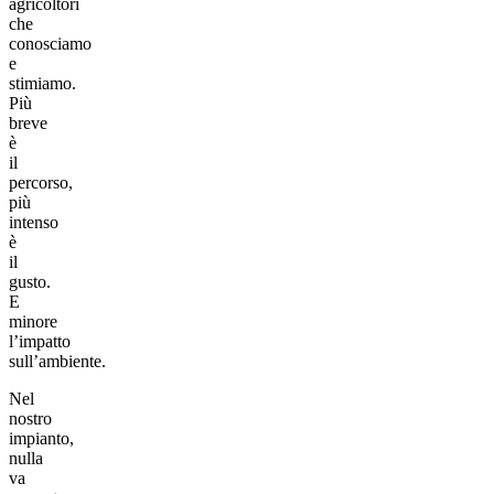
agricoltori
che
conosciamo
e
stimiamo.
Più
breve
è
il
percorso,
più
intenso
è
il
gusto.
E
minore
l’impatto
sull’ambiente.
Nel
nostro
impianto,
nulla
va