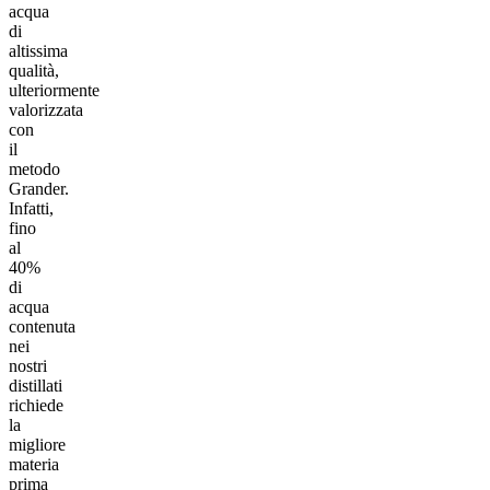
acqua
di
altissima
qualità,
ulteriormente
valorizzata
con
il
metodo
Grander.
Infatti,
fino
al
40%
di
acqua
contenuta
nei
nostri
distillati
richiede
la
migliore
materia
prima