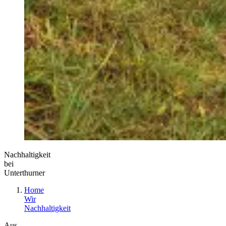
Nachhaltigkeit
bei
Unterthurner
Home
Wir
Nachhaltigkeit
Aus