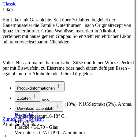
Classic
Likör
Ein Likör mit Geschichte. Seit über 70 Jahren begleitet der
Bauernnusseler die Familie Unterthurner - nach Originalrezept von
Ignaz Unterthurner. Grüne Walnüsse, mazeriert in Alkohol,
verfeinert mit hauseigenem Grappa: So entsteht ein ehrlicher Likör
mit unverwechselbarem Charakter.
Volles Nussaroma mit harmonischer Süße und feiner Würze. Perfekt
pur mit Eiswürfeln, zu Eiscreme oder nach einem deftigen Essen -
egal ob auf der Almhütte oder beim Törggelen.
Produktinformationen
Linie:
Classic
Zutaten
Rohstoff:
Walnuss
Alkohol, Zucker, Grappa (10%), NUSSextrakt (5%), Aroma,
Inhalt:
0,2 L
Download Datenblatt
Karamell.
Alkoholgehalt:
39%
Datenblatt
Trinktemperatur:
16-18° C.
Zurück zur Übersicht
Recycling:
Ähnliche Produkte
Flasche - GL70 - Glas
Verschluss - C/ALU90 - Aluminium