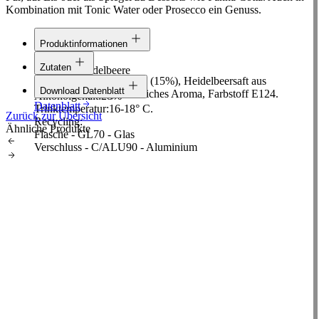
Kombination mit Tonic Water oder Prosecco ein Genuss.
Produktinformationen
Linie:
Classic
Zutaten
Rohstoff:
Heidelbeere
Alkohol, Zucker, Grappa (15%), Heidelbeersaft aus
Inhalt:
0,7 L
Download Datenblatt
Konzentrat (12%), natürliches Aroma, Farbstoff E124.
Alkoholgehalt:
28%
Datenblatt
Trinktemperatur:
16-18° C.
Zurück zur Übersicht
Recycling:
Ähnliche Produkte
Flasche - GL70 - Glas
Verschluss - C/ALU90 - Aluminium