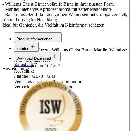
- Williams Christ Birne: vollreife Birne in ihrer pursten Form
- Marille: intensives Aprikosenaroma mit zarter Mandelnote
- Bauernnusseler: Likör aus grünen Walnüssen mit Grappa veredelt,
süß und nussig im Nachklang
Ideal für Genießer, die Vielfalt im Kleinformat schätzen.
Produktinformationen
Linie:
Classic
Zutaten
Rohstoff:
Himbeere, Williams Christ Birne, Marille, Walnüsse
NUSSextrakt
Inhalt:
0,2 L
Download Datenblatt
Alkoholgehalt:
39%
Datenblatt
Trinktemperatur:
16-18° C.
Auszeichnung
Recycling:
Flasche - GL70 - Glas
Verschluss - C/ALU90 - Aluminium
Verpackung - Pap20-21 - Pappe