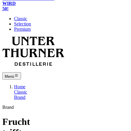
WIRD
50!
Classic
Selection
Premium
Menü
Home
Classic
Brand
Brand
Frucht