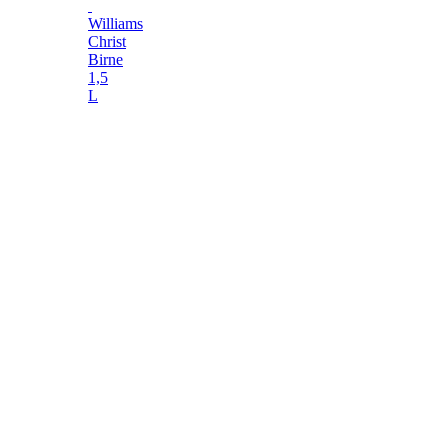
Williams
Christ
Birne
1,5
L