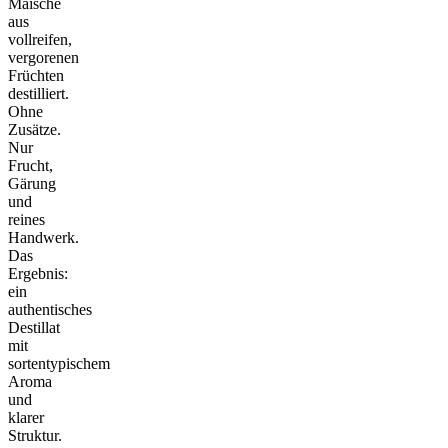
Maische
aus
vollreifen,
vergorenen
Früchten
destilliert.
Ohne
Zusätze.
Nur
Frucht,
Gärung
und
reines
Handwerk.
Das
Ergebnis:
ein
authentisches
Destillat
mit
sortentypischem
Aroma
und
klarer
Struktur.