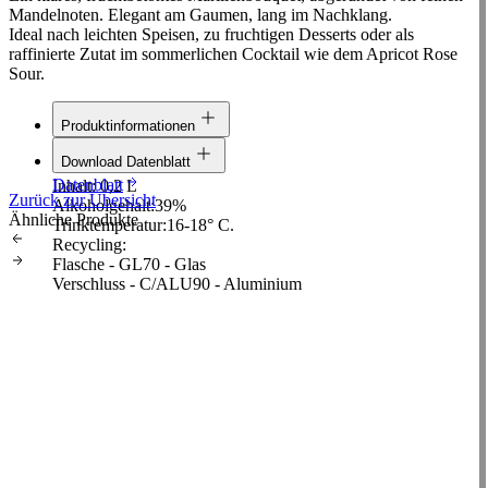
Mandelnoten. Elegant am Gaumen, lang im Nachklang.
Ideal nach leichten Speisen, zu fruchtigen Desserts oder als
raffinierte Zutat im sommerlichen Cocktail wie dem Apricot Rose
Sour.
Produktinformationen
Linie:
Classic
Download Datenblatt
Rohstoff:
Marille
Datenblatt
Inhalt:
0,2 L
Zurück zur Übersicht
Alkoholgehalt:
39%
Ähnliche Produkte
Trinktemperatur:
16-18° C.
Recycling:
Flasche - GL70 - Glas
Verschluss - C/ALU90 - Aluminium