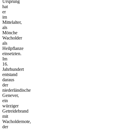
Ursprung
hat
er
im
Mittelalter,
als
Mönche
Wacholder
als
Heilpflanze
einsetzten.
Im
16.
Jahrhundert
entstand
daraus
der
niederländische
Genever,
ein
würziger
Getreidebrand
mit
Wacholdernote,
der