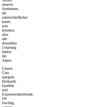
Sorten
unseres
Sortiments,
die
unterschiedlicher
kaum
sein
könnten,
aber
alle
denselben
Ursprung
haben:
die
Alpen.
Unsere
Gins
spiegeln
Herkunft,
Qualität
und
Experimentierfreude.
Ob
fruchtig,