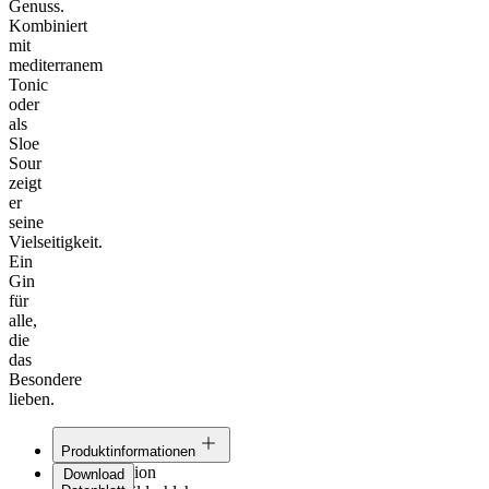
Genuss.
Kombiniert
mit
mediterranem
Tonic
oder
als
Sloe
Sour
zeigt
er
seine
Vielseitigkeit.
Ein
Gin
für
alle,
die
das
Besondere
lieben.
Produktinformationen
Linie:
Selection
Download