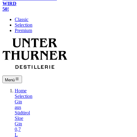
WIRD
50!
Classic
Selection
Premium
Menü
Home
Selection
Gin
aus
Südtirol
Sloe
Gin
0,7
L