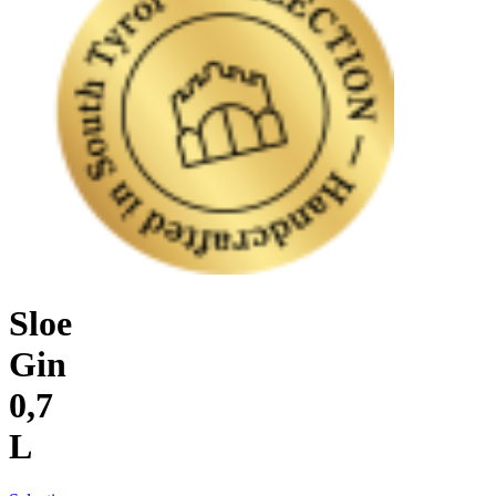
Sloe
Gin
0,7
L