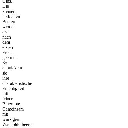
Gins.
Die
kleinen,
tiefblauen
Beeren
werden
erst
nach
dem
ersten
Frost
geerntet.
So
entwickeln
sie
ihre
charakteristische
Fruchtigkeit
mit
feiner
Bitternote.
Gemeinsam
mit
würzigen
Wacholderbeeren