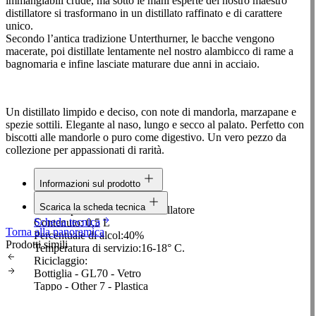
immangiabili crude, ma sotto le mani esperte del nostro maestro
distillatore si trasformano in un distillato raffinato e di carattere
unico.
Secondo l’antica tradizione Unterthurner, le bacche vengono
macerate, poi distillate lentamente nel nostro alambicco di rame a
bagnomaria e infine lasciate maturare due anni in acciaio.
Un distillato limpido e deciso, con note di mandorla, marzapane e
spezie sottili. Elegante al naso, lungo e secco al palato. Perfetto con
biscotti alle mandorle o puro come digestivo. Un vero pezzo da
collezione per appassionati di rarità.
Informazioni sul prodotto
Linea:
Selection
Scarica la scheda tecnica
Materia prima:
Sorbo dell'uccellatore
Scheda tecnica
Contenuto:
0,5 L
Torna alla panoramica
Percentuale di alcol:
40%
Prodotti simili
Temperatura di servizio:
16-18° C.
Riciclaggio:
Bottiglia - GL70 - Vetro
Tappo - Other 7 - Plastica