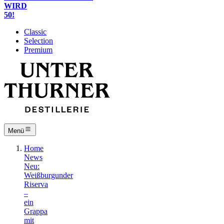
WIRD
50!
Classic
Selection
Premium
Menü
Home
News
Neu:
Weißburgunder
Riserva
–
ein
Grappa
mit