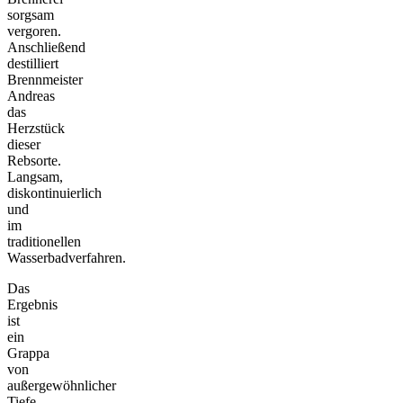
sorgsam
vergoren.
Anschließend
destilliert
Brennmeister
Andreas
das
Herzstück
dieser
Rebsorte.
Langsam,
diskontinuierlich
und
im
traditionellen
Wasserbadverfahren.
Das
Ergebnis
ist
ein
Grappa
von
außergewöhnlicher
Tiefe