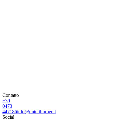
Contatto
+39
0473
447186
info@unterthurner.it
Social