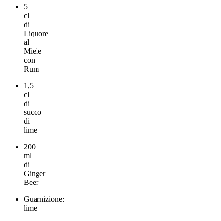
5
cl
di
Liquore
al
Miele
con
Rum
1,5
cl
di
succo
di
lime
200
ml
di
Ginger
Beer
Guarnizione:
lime