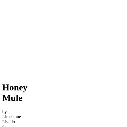
Honey
Mule
by
Limestone
Livello
di