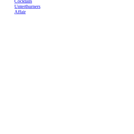
Cocktails
Unterthurners
Affair