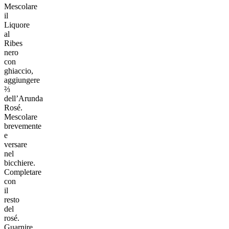
Mescolare
il
Liquore
al
Ribes
nero
con
ghiaccio,
aggiungere
⅔
dell’Arunda
Rosé.
Mescolare
brevemente
e
versare
nel
bicchiere.
Completare
con
il
resto
del
rosé.
Guarnire