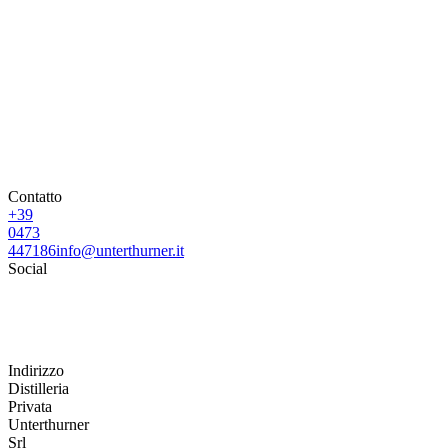
Contatto
+39
0473
447186
info@unterthurner.it
Social
Indirizzo
Distilleria
Privata
Unterthurner
Srl