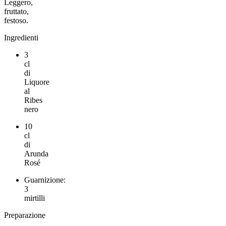
Leggero,
fruttato,
festoso.
Ingredienti
3
cl
di
Liquore
al
Ribes
nero
10
cl
di
Arunda
Rosé
Guarnizione:
3
mirtilli
Preparazione